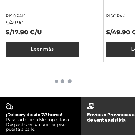
PISOPAK
PISOPAK
S/49.90
S/17.90 C/U
S/49.90 
Leer más
L
¡Delivery desde 72 horas!
Envíos a Provincias a
de venta asistida
Para toda Lima Metropolitana.
Despacho en un primer piso
puerta a calle.