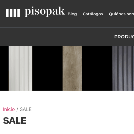
Blog
Catálogos
Quiénes so
PRODU
Inicio
/ SALE
SALE