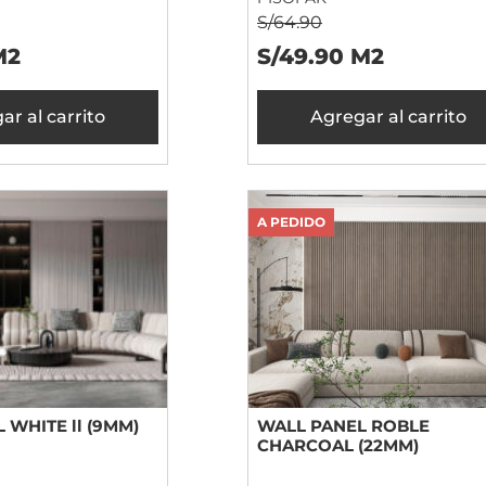
S/64.90
M2
S/49.90 M2
ar al carrito
Agregar al carrito
A PEDIDO
 WHITE ll (9MM)
WALL PANEL ROBLE
CHARCOAL (22MM)