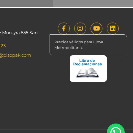
y Moreyra 555 San
Precios válidos para Lima
123
Metropolitana.
o@pisopak.com
¡Hola! ¿Deseas comprar por Whatsapp?