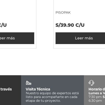
PISOPAK
C/U
S/39.90 C/U
eer más
Leer más
 través
Visita Técnica
Horario d
Nuestro equipo de expertos está
Lunes a V
listo para acompañarte en cada
7:30 pm
S
etapa de tu proyecto.
6:30 pm