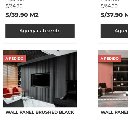
S/64.90
S/64.90
S/39.90 M2
S/37.90 
Agregar al carrito
Agreg
A PEDIDO
A PEDIDO
WALL PANEL BRUSHED BLACK
WALL PANEL