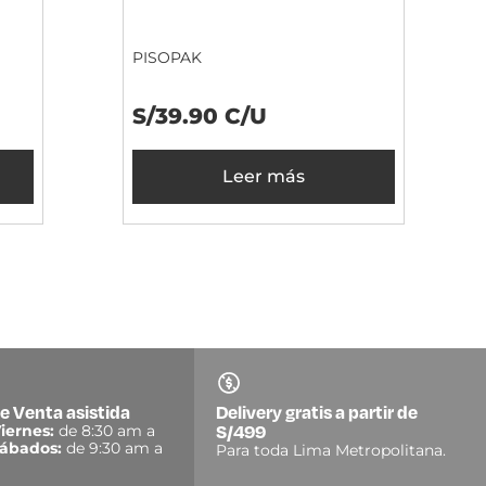
PISOPAK
S/39.90 C/U
Leer más
e Venta asistida
Delivery gratis a partir de
S/499
iernes:
de 8:30 am a
ábados:
de 9:30 am a
Para toda Lima Metropolitana.