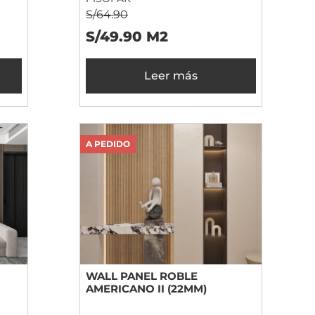
S/64.90
S/49.90 M2
Leer más
A PEDIDO
WALL PANEL ROBLE
AMERICANO II (22MM)