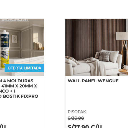
OFERTA LIMITADA
 4 MOLDURAS
WALL PANEL WENGUE
 41MM X 20MM X
NCO + 1
 BOSTIK FIXPRO
PISOPAK
S/39.90
/U
S/17.90 C/U