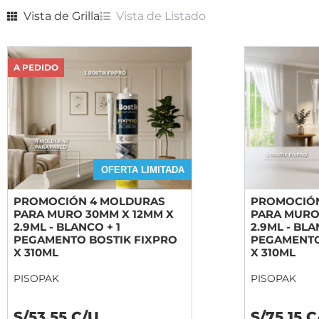
Vista de
Grilla
Vista de
Listado
A PEDIDO
OFERTA LIMITADA
PROMOCIÓN 4 MOLDURAS
PROMOCIÓN
PARA MURO 30MM X 12MM X
PARA MURO
2.9ML - BLANCO + 1
2.9ML - BLA
PEGAMENTO BOSTIK FIXPRO
PEGAMENTO
X 310ML
X 310ML
PISOPAK
PISOPAK
S/53.55 C/U
S/75.15 C