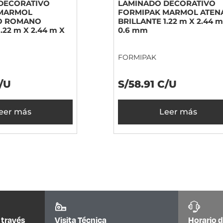
DECORATIVO
LAMINADO DECORATIVO
 MARMOL
FORMIPAK MARMOL ATEN
O ROMANO
BRILLANTE 1.22 m X 2.44 m
.22 m X 2.44 m X
0.6 mm
FORMIPAK
C/U
S/58.91 C/U
eer más
Leer más
 través
Visita Técnica
Horario d