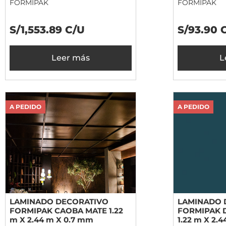
FORMIPAK
FORMIPAK
S/1,553.89 C/U
S/93.90 
Leer más
L
A PEDIDO
A PEDIDO
LAMINADO DECORATIVO
LAMINADO 
FORMIPAK CAOBA MATE 1.22
FORMIPAK 
m X 2.44 m X 0.7 mm
1.22 m X 2.