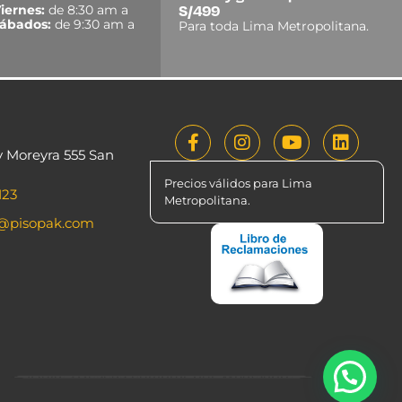
S/499
iernes:
de 8:30 am a
ábados:
de 9:30 am a
Para toda Lima Metropolitana.
y Moreyra 555 San
Precios válidos para Lima
123
Metropolitana.
o@pisopak.com
¡Hola! ¿Deseas comprar por Whatsapp?