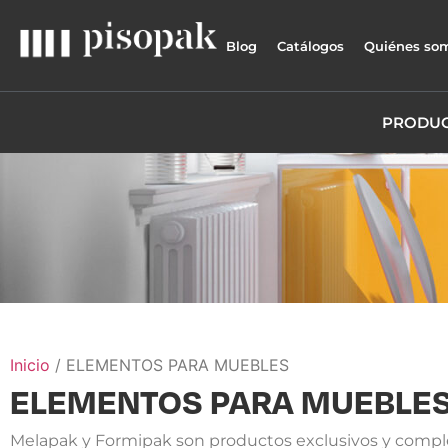
Blog
Catálogos
Quiénes so
PRODU
Inicio
/ ELEMENTOS PARA MUEBLES
ELEMENTOS PARA MUEBLE
Melapak y Formipak son productos exclusivos y comple