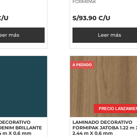
FORMIPAK
C/U
S/93.90 C/U
eer más
Leer más
A PEDIDO
PRECIO LANZAMIE
DECORATIVO
LAMINADO DECORATIVO
DENIM BRILLANTE
FORMIPAK JATOBA 1.22 m 
44 m X 0.6 mm
2.44 m X 0.6 mm