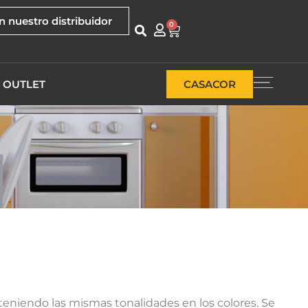
n nuestro distribuidor
0
OUTLET
CASACOR
niendo las mismas tonalidades en los colores. Se