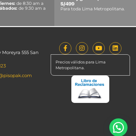
OFERTA LIMITADA
PROMOCIÓN 4 MOLDURAS
PARA MURO 41MM X 20MM X
2.9ML - BLANCO + 1
PEGAMENTO BOSTIK FIXPRO
X 310ML
PISOPAK
S/75.15 C/U
Agregar al carrito
A PEDIDO
¡Hola! ¿Deseas comprar por Whatsapp?