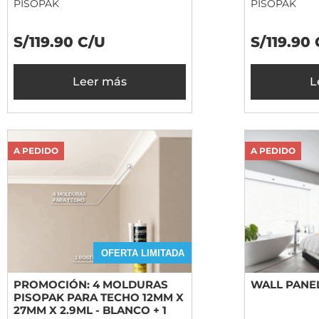
PISOPAK
PISOPAK
S/119.90 C/U
S/119.90
Leer más
L
A PEDIDO
A PEDIDO
OFERTA LIMITADA
PROMOCIÓN: 4 MOLDURAS
WALL PANE
PISOPAK PARA TECHO 12MM X
27MM X 2.9ML - BLANCO + 1