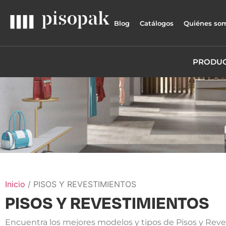
Blog
Catálogos
Quiénes so
PRODU
Inicio
/ PISOS Y REVESTIMIENTOS
PISOS Y REVESTIMIENTOS
Encuentra los mejores modelos y tipos de Pisos y Revest