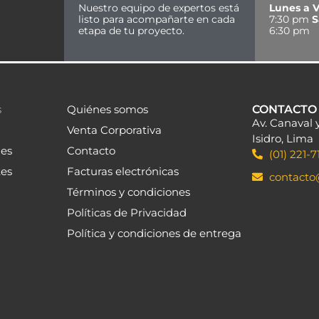
L ROBLE
WALL PANEL ROBLE
II (24MM)
CHARCOAL (24MM)
PISOPAK
C/U
S/19.89 C/U
eer más
Leer más
A PEDIDO