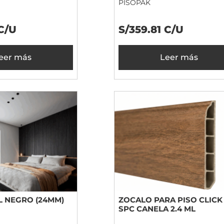
PISOPAK
 C/U
S/359.81 C/U
eer más
Leer más
L NEGRO (24MM)
ZOCALO PARA PISO CLICK
SPC CANELA 2.4 ML