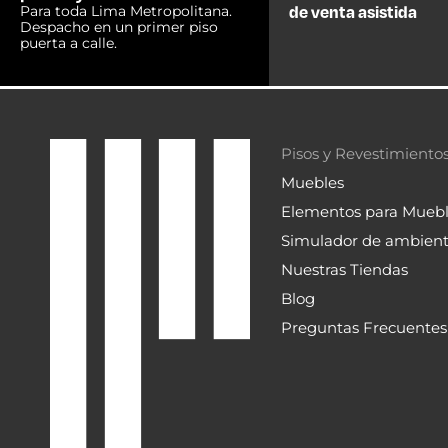
WALL PANEL CARAMELO
WALL PANE
(24MM)
AMERICANO 
PISOPAK
PISOPAK
S/19.89 C/U
S/19.89 
Leer más
L
A PEDIDO
A PEDIDO