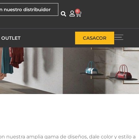
n nuestro distribuidor
0
OUTLET
CASACOR
on nuestra amplia gama de diseños, dale color y estilo a