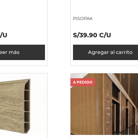
PISOPAK
C/U
S/39.90 C/U
eer más
Agregar al carrito
A PEDIDO