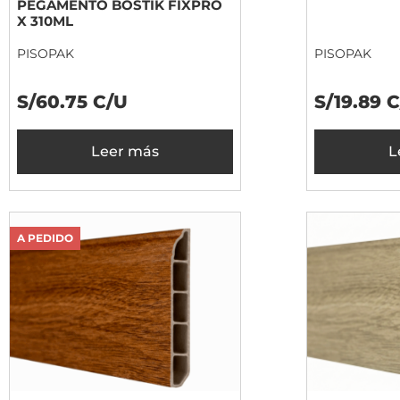
PEGAMENTO BOSTIK FIXPRO
X 310ML
PISOPAK
PISOPAK
S/60.75 C/U
S/19.89 
Leer más
L
A PEDIDO