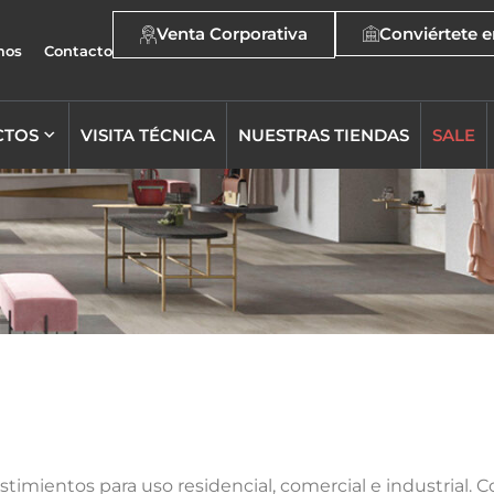
Venta Corporativa
Conviértete e
mos
Contacto
CTOS
VISITA TÉCNICA
NUESTRAS TIENDAS
SALE
imientos para uso residencial, comercial e industrial. C