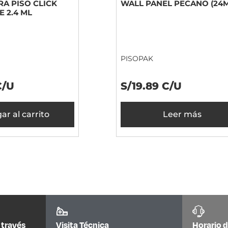
A PISO CLICK
WALL PANEL PECANO (24
E 2.4 ML
PISOPAK
C/U
S/19.89 C/U
ar al carrito
Leer más
A PEDIDO