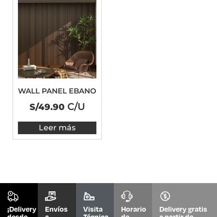
WALL PANEL EBANO
C/U
S/
49.90
Leer más
¡Delivery
Envíos
Visita
Horario
Delivery gratis
desde
a
Técnica
de
a partir de