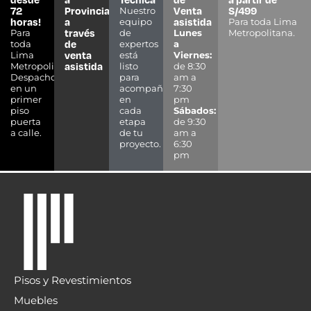
72
Provincias
Venta
S/499
Nuestro
horas!
a
asistida
equipo
Para toda Lima
través
Para
de
Lunes
Metropolitana.
de
toda
expertos
a
venta
Lima
está
Viernes:
asistida
Metropolitana.
listo
de 8:30
Despacho
para
am a
en un
acompañarte
7:30
primer
en
pm
piso
cada
Sábados:
puerta
etapa
de 9:30
a calle.
de tu
am a
proyecto.
6:30
pm
Pisos y Revestimientos
Muebles