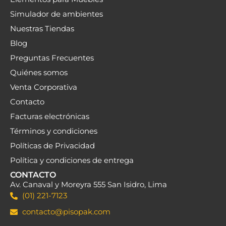
¡LANZAMIENTO PISOPAK!
WALL PANEL ACÚSTICO FRESNO 18 MM
PISOPAK
S/129.89 C/U
Agregar al carrito