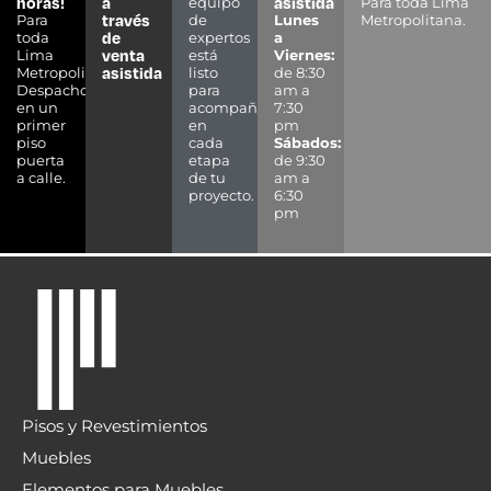
WALL PANEL ACÚSTICO EBANO 18MM
PISOPAK
S/129.89 C/U
Leer más