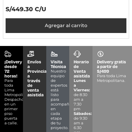
S/449.30 C/U
Agregar al carrito
¡Delivery
Envíos
Visita
Horario
Delivery gratis
desde
a
Técnica
de
a partir de
72
Provincias
Venta
S/499
Nuestro
horas!
a
asistida
equipo
Para toda Lima
través
Para
de
Lunes
Metropolitana.
de
toda
expertos
a
venta
Lima
está
Viernes:
asistida
Metropolitana.
listo
de 8:30
Despacho
para
am a
en un
acompañarte
7:30
primer
en
pm
piso
cada
Sábados:
puerta
etapa
de 9:30
a calle.
de tu
am a
proyecto.
6:30