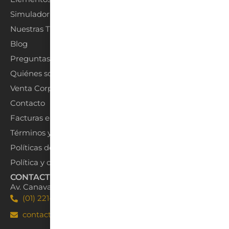
Simulador de ambientes
Nuestras Tiendas
Blog
Preguntas Frecuentes
Quiénes somos
Venta Corporativa
Contacto
Facturas electrónicas
Términos y condiciones
Políticas de Privacidad
Política y condiciones de entrega
CONTACTO
Av. Canaval y Moreyra 555 San Isidro, Lima
(01) 221-7123
contacto@pisopak.com