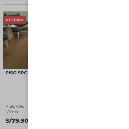
A PEDIDO
PISO SPC XL ROSEWOOD II
PISOPAK
S/99.90
S/79.90 M2