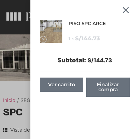
1
CASACOR
PISO SPC ARCE
S/
144.73
1 ×
Subtotal:
S/
144.73
Ver carrito
Finalizar
compra
Inicio
/ SEGMENTO del producto / SPC
SPC
Vista de Grilla
Vista de Listado