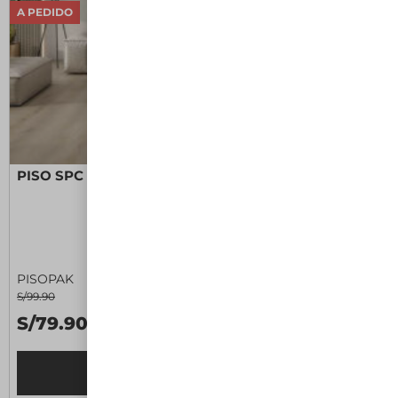
A PEDIDO
PISO SPC XL OLMO II
PISOPAK
S/99.90
S/79.90 M2
Leer más