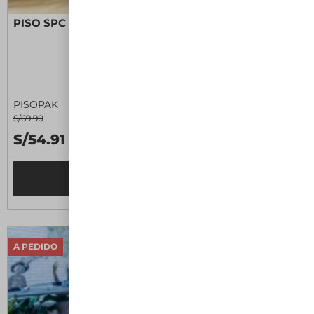
PISO SPC ABETO II
PISOPAK
S/69.90
S/54.91 M2
Leer más
A PEDIDO