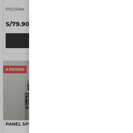
PISOPAK
S/79.90 M2
Leer más
A PEDIDO
PANEL SPC BLANCO IBIZA