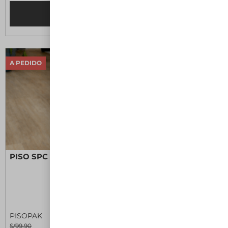
Leer más
A PEDIDO
PISO SPC XL ALAMO II
PISOPAK
S/99.90