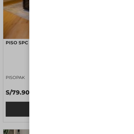
PISO SPC PRO OAK NATURAL II
PISOPAK
S/79.90 M2
Leer más