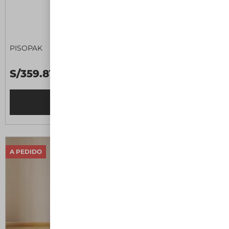
PISOPAK
S/359.81 C/U
Leer más
A PEDIDO