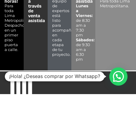
horas!
a
asistida
equipo
Para toda Lima
través
Para
de
Lunes
Metropolitana.
de
toda
expertos
a
venta
Lima
está
Viernes:
asistida
Metropolitana.
listo
de 8:30
Despacho
para
am a
en un
acompañarte
7:30
primer
en
pm
piso
cada
Sábados:
puerta
etapa
de 9:30
a calle.
de tu
am a
proyecto.
6:30
pm
¡Hola! ¿Deseas comprar por Whatsapp?
Pisos y Revestimientos
Muebles
Elementos para Muebles