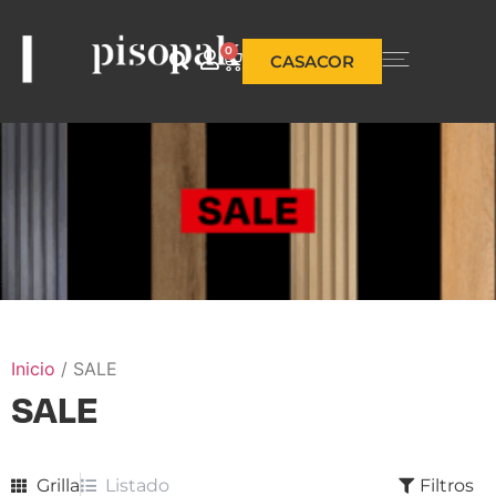
0
CASACOR
Inicio
/ SALE
SALE
Grilla
Listado
Filtros