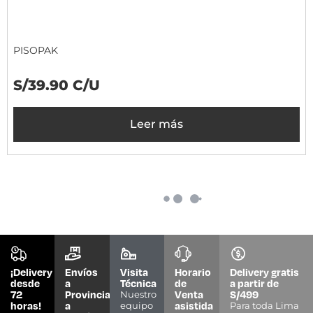
PISOPAK
S/39.90 C/U
Leer más
¡Delivery
Envíos
Visita
Horario
Delivery gratis
desde
a
Técnica
de
a partir de
72
Provincias
Venta
S/499
Nuestro
horas!
a
asistida
equipo
Para toda Lima