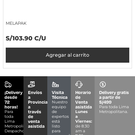
MELAPAK
S/103.90 C/U
Agregar al carrito
¡Delivery
Envíos
Visita
Horario
Delivery gratis
desde
a
Técnica
de
a partir de
72
Provincias
Venta
S/499
Nuestro
horas!
a
asistida
equipo
Para toda Lima
través
Para
de
Lunes
Metropolitana.
de
toda
expertos
a
venta
Lima
está
Viernes:
asistida
Metropolitana.
listo
de 8:30
Despacho
para
am a