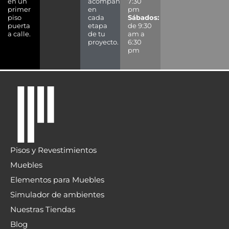
en un
acompañarte
7:30
primer
en
pm
piso
cada
Sábados:
puerta
etapa
de 9:30
a calle.
de tu
am a
proyecto.
6:30
pm
Pisos y Revestimientos
Muebles
Elementos para Muebles
Simulador de ambientes
Nuestras Tiendas
Blog