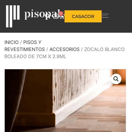
0
CASACOR
INICIO
/
PISOS Y
REVESTIMIENTOS
/
ACCESORIOS
/ ZOCALO BLANCO
BOLEADO DE 7CM X 2.9ML