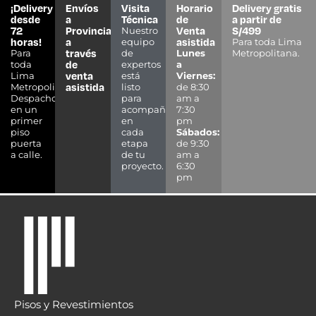
¡Delivery
Envíos
Visita
Horario
Delivery gratis
desde
a
Técnica
de
a partir de
72
Provincias
Venta
S/499
Nuestro
horas!
a
asistida
equipo
Para toda Lima
través
Para
de
Lunes
Metropolitana.
de
toda
expertos
a
venta
Lima
está
Viernes:
asistida
Metropolitana.
listo
de 8:30
Despacho
para
am a
en un
acompañarte
7:30
primer
en
pm
piso
cada
Sábados:
puerta
etapa
de 9:30
a calle.
de tu
am a
proyecto.
6:30
pm
Pisos y Revestimientos