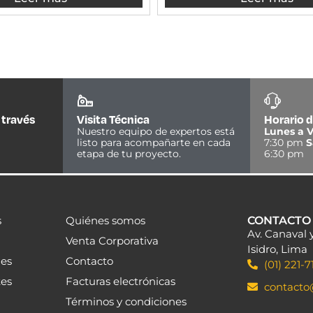
 través
Visita Técnica
Horario d
Nuestro equipo de expertos está
Lunes a V
listo para acompañarte en cada
7:30 pm
S
etapa de tu proyecto.
6:30 pm
s
Quiénes somos
CONTACTO
Av. Canaval 
Venta Corporativa
Isidro, Lima
les
Contacto
(01) 221-7
tes
Facturas electrónicas
contact
Términos y condiciones