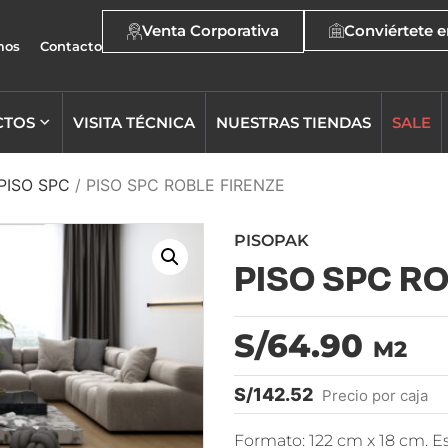
Venta Corporativa
Conviértete e
mos
Contacto
CTOS
VISITA TÉCNICA
NUESTRAS TIENDAS
SALE
PISO SPC
/ PISO SPC ROBLE FIRENZE
PISOPAK
PISO SPC R
S/64.90
M2
S/
142.52
Precio por caja
Formato: 122 cm x 18 cm. 