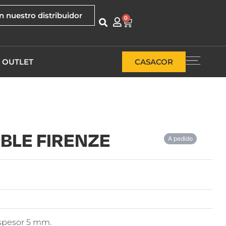
n nuestro distribuidor
0
OUTLET
CASACOR
OBLE FIRENZE
A pedido
Espesor 5 mm.