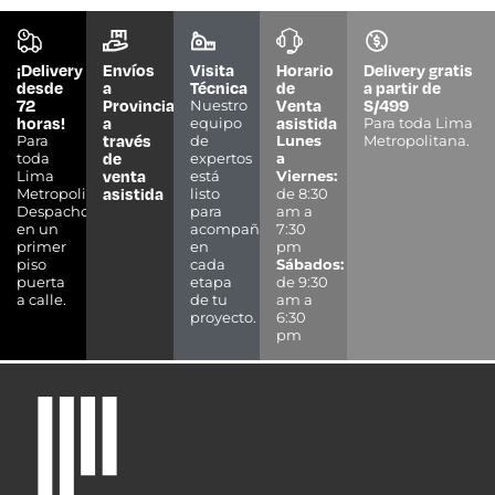
¡Delivery
Envíos
Visita
Horario
Delivery gratis
desde
a
Técnica
de
a partir de
72
Provincias
Venta
S/499
Nuestro
horas!
a
asistida
equipo
Para toda Lima
través
Para
de
Lunes
Metropolitana.
de
toda
expertos
a
venta
Lima
está
Viernes:
asistida
Metropolitana.
listo
de 8:30
Despacho
para
am a
en un
acompañarte
7:30
primer
en
pm
piso
cada
Sábados:
puerta
etapa
de 9:30
a calle.
de tu
am a
proyecto.
6:30
pm