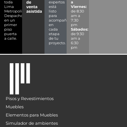
de
toda
expertos
a
venta
Lima
está
Viernes:
asistida
Metropolitana.
listo
de 8:30
Despacho
para
am a
en un
acompañarte
7:30
primer
en
pm
piso
cada
Sábados:
puerta
etapa
de 9:30
a calle.
de tu
am a
proyecto.
6:30
pm
Pisos y Revestimientos
Muebles
Elementos para Muebles
Simulador de ambientes