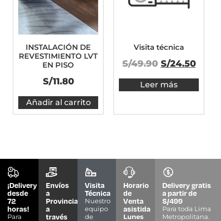
INSTALACIÓN DE
Visita técnica
REVESTIMIENTO LVT
S/
49.90
S/
24.50
EN PISO
S/
11.80
Leer más
Añadir al carrito
¡Delivery
Envíos
Visita
Horario
Delivery gratis
desde
a
Técnica
de
a partir de
72
Provincias
Venta
S/499
Nuestro
horas!
a
asistida
equipo
Para toda Lima
través
Para
de
Lunes
Metropolitana.