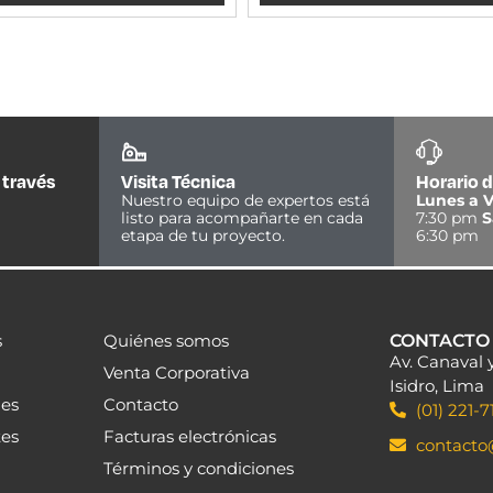
 través
Visita Técnica
Horario d
Nuestro equipo de expertos está
Lunes a V
listo para acompañarte en cada
7:30 pm
S
etapa de tu proyecto.
6:30 pm
s
Quiénes somos
CONTACTO
Av. Canaval 
Venta Corporativa
Isidro, Lima
les
Contacto
(01) 221-7
tes
Facturas electrónicas
contact
Términos y condiciones