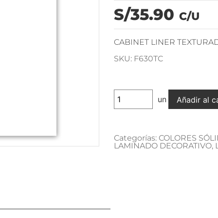
S/35.90
C/U
CABINET LINER TEXTURA
SKU: F630TC
un
Añadir al c
Categorías:
COLORES SÓL
LAMINADO DECORATIVO
,