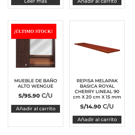
Leer más
Añadir al carrito
¡ÚLTIMO STOCK!
MUEBLE DE BAÑO
REPISA MELAPAK
ALTO WENGUE
BASICA ROYAL
CHERRY LINEAL 90
C/U
S/
95.90
cm X 20 cm X 15 mm
C/U
S/
14.90
Añadir al carrito
Añadir al carrito