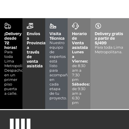
¡Delivery
Envíos
Visita
Horario
Delivery gratis
desde
a
Técnica
de
a partir de
72
Provincias
Venta
S/499
Nuestro
horas!
a
asistida
equipo
Para toda Lima
través
Para
de
Lunes
Metropolitana.
de
toda
expertos
a
venta
Lima
está
Viernes:
asistida
Metropolitana.
listo
de 8:30
Despacho
para
am a
en un
acompañarte
7:30
primer
en
pm
piso
cada
Sábados:
puerta
etapa
de 9:30
a calle.
de tu
am a
proyecto.
6:30
pm