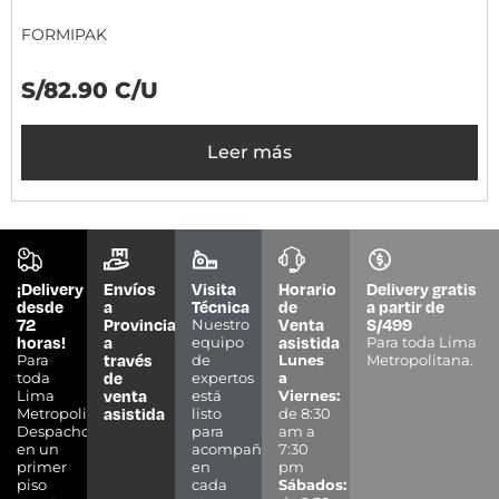
FORMIPAK
S/82.90 C/U
Leer más
¡Delivery
Envíos
Visita
Horario
Delivery gratis
desde
a
Técnica
de
a partir de
72
Provincias
Venta
S/499
Nuestro
horas!
a
asistida
equipo
Para toda Lima
través
Para
de
Lunes
Metropolitana.
de
toda
expertos
a
venta
Lima
está
Viernes:
asistida
Metropolitana.
listo
de 8:30
Despacho
para
am a
en un
acompañarte
7:30
primer
en
pm
piso
cada
Sábados: