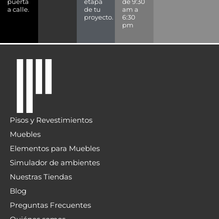
puerta
etapa
de 9:30
a calle.
de tu
am a
proyecto.
6:30
pm
Pisos y Revestimientos
Muebles
Elementos para Muebles
Simulador de ambientes
Nuestras Tiendas
Blog
Preguntas Frecuentes