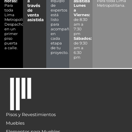
CIELO RASO DECORATIVO PISOPAK ROBLE
AMERICANO ll 290X25CM 7 MM
PISOPAK
S/17.90 C/U
Leer más
A PEDIDO