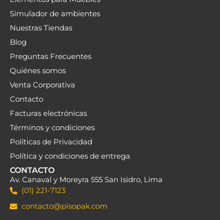
CIELO RASO DECORATIVO PISOPAK CASTAÑO
ENTABLADO 290X25CM 8 MM
PISOPAK
S/17.90 C/U
Leer más
A PEDIDO